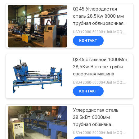
Q345 Углеродистая
9
сталь 28.5Kw 8000 мм
Измерительная
трубная облицовочная
машина
USD+2000-50000+Unit MOQ:1 единица
машина
КОНТАКТ
Q345 стальной 1000Mm
28,5Kw В стене трубы
сварочная машина
9
USD+2000-50000+Unit MOQ:1 единица
Сварная машина с
КОНТАКТ
подвеской
Углеродистая сталь
28.5кВт 6000мм
трубная обшивка
машина
USD+2000-50000+Unit MOQ:1 единица