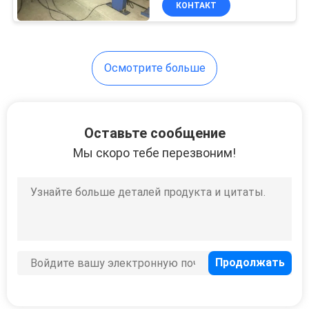
КОНТАКТ
12
Цифровая
сварочная
Осмотрите больше
машина
Оставьте сообщение
Мы скоро тебе перезвоним!
13
Сварная машина с
жесткой
поверхностью
11