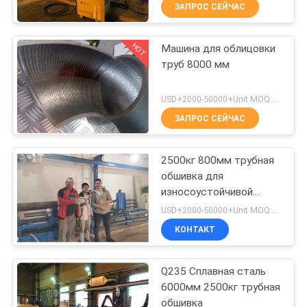
КАЧЕСТВА
ЗАПРОС СЕЙЧАС
поверхностью
HOT
Машина для облицовки
СВЯЖИТЕСЬ
4
труб 8000 мм
МЫ
не
USD+2000-50000+Unit MOQ:1 единица
износоустойчивая
СПРОСИТЕ
ЗАПРОС СЕЙЧАС
пластина
ЦИТАТУ
2500кг 800мм трубная
обшивка для
НОВОСТИ
износоустойчивой
0
трубы
USD+2000-50000+Unit MOQ:1 единица
Износостойкая
КОНТАКТ
труба
Q235 Сплавная сталь
6000мм 2500кг трубная
обшивка