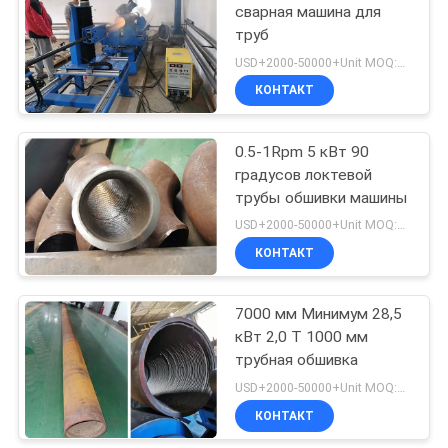
сварная машина для
труб
26
USD+2000-50000+Unit MOQ:1 единица
Сварочный
КОНТАКТ
аппарат
0.5-1Rpm 5 кВт 90
автоматной
градусов локтевой
трубы обшивки машины
сварки
USD+2000-50000+Unit MOQ:1 единица
КОНТАКТ
21
Машина для
7000 мм Минимум 28,5
кВт 2,0 Т 1000 мм
облицовки труб
трубная обшивка
USD+2000-50000+Unit MOQ:1 единица
КОНТАКТ