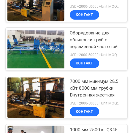
USD+2000-50000+Unit MOQ:1 единица
КОНТАКТ
33
Машина для
Оборудование для
облицовки труб с
сварки покрытий
переменной частотой 6
мм
USD+2000-50000+Unit MOQ:1 единица
КОНТАКТ
7000 мм минимум 28,5
28
кВт 8000 мм трубки
Машина для
Внутренняя жесткая
машина
USD+2000-50000+Unit MOQ:1 единица
сварки с
КОНТАКТ
накладкой
1000 мм 2500 кг Q345