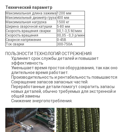
Технический параметр
Максимальная длина зажима
1200 мм
Максимальный диаметр груза
400 мм
Максимальная нагрузка
1500 кг
Ширина сварочной катушки
5-80 мм
Скорость вращения сварки
00,1-3,5 М/мин
Скорость вращения
00,05 - 0,3 р/мин
Сварное напряжение
0-45В
Ток сварки
300-750А
ПОЛЬЗНОСТИ ТЕХНОЛОГИЙ ОСТРЕЖНЕНИЯ
Удлиняет срок службы деталей и повышает
эффективность
Уменьшает время простоя оборудования, так как оно
длительное время работает.
Производительность и рентабельность повышаются
Сокращение запасов запасных частей.
Переработанные детали помогут сократить запасы
новых деталей, обычно требуемых для экстренной и
общей замены
Снижение энергопотребления.