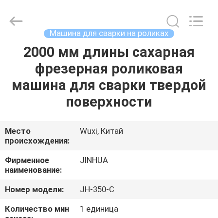
жесткообразовательная
машина
поставщик.
Copyright
©
Машина для сварки на роликах
2020
-
2025
2000 мм длины сахарная
ДОМ
JINHUA
(QINGDAO)
фрезерная роликовая
HARDFACING
TECHNOLOGY
CO.,
ПРОДУКТЫ
машина для сварки твердой
LTD..
All
Rights
поверхности
Reserved.
Developed
О
by
ECER
НАС
Место
Wuxi, Китай
происхождения:
ПУТЕШЕСТВИЕ
Фирменное
JINHUA
наименование:
ФАБРИКИ
Номер модели:
JH-350-C
ПРОВЕРКА
Количество мин
1 единица