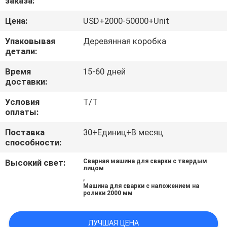
заказа:
КАЧЕСТВА
Цена:
USD+2000-50000+Unit
СВЯЖИТЕСЬ
Упаковывая
Деревянная коробка
детали:
МЫ
Время
15-60 дней
доставки:
НОВОСТИ
Условия
T/T
оплаты:
СПРОСИТЕ
Поставка
30+Единиц+В месяц
ЦИТАТУ
способности:
Высокий свет:
Сварная машина для сварки с твердым
КАРТА
лицом
,
САЙТА
Машина для сварки с наложением на
ролики 2000 мм
PRIVACY
ЛУЧШАЯ ЦЕНА