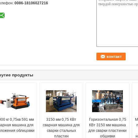
елефон:
0086-18106027216
ругие продукты
000 кг 0,75кв 591 мм
3150 мм 0,75 КВт
Горизонтальная 0,75
М
варная машина для
сварная машина для
КВт 3150 мм машина
ложения облицовки
сварки стальных
для сварки пластинки
пластин
обшивки
н