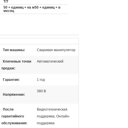
T/T
50 + единиц + на м50 + единиц + в
:
месяц
Тип машины:
Сваривая манипулятор
Ключевые точки
Автоматический
продаж:
Гарантия:
1 год
380 В
Напряжение:
После
Видеотехническая
гарантийного
поддержка, Онлайн-
обслуживания:
поддержка