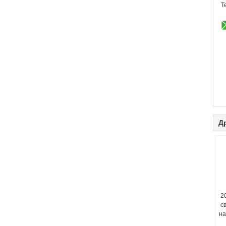
Т
Д
2
с
на