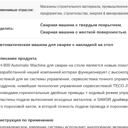
Магазины строительного материала, промышленное
именимые отрасли:
предприятие, строительства, энергия & минировани
Сварная машина с твердым покрытием
,
делить:
Сварная машина с жесткой поверхностью
,
втоматическая машина для сварки с накладкой на стол
писание продукта
H-800 Automatic Machine для сварки на столе является новым поко
азработанной нашей компанией,которая функционирует с высокоп
истемой для ее системы управления, сервосистема точного упра
оддонов, новейшая технология управления сервосистемой TECO J
роводами,горизонтальные двойные приводы + кодовый режим упра
ластины подачи вытеснения исходных металлов, и SAMSR драйвер
го пороховой капли, в которой точность подачи провода и порохово
нструкция по применению
идравлическое давление системы использует аналогичную величин