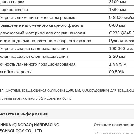
лина сварки
3100 мм
ирина сварки
1560 мм
корость движения в холостом режиме
0-9800 мм/
овышение наложенного сварного факела
0-80 мм
опускаемый материал для сварки накладки
Q235 Q345 П
ежим подъема наложенного сварного факела
Ручная меха
корость сварки слоя изнашивания
100-300 мм
олщина сварки слоя изнашивания
2-20 мм
очность линейного позиционирования
1 мм/5 м
шибка скорости
00,50%
,
ег:
Система вращающейся облицовки 1500 мм
0Оборудование для вращающ
истема вертикального облицовки на 60 Гц
онтактная информация
INHUA (QINGDAO) HARDFACING
Оставьте вашу заявк
ECHNOLOGY CO., LTD.