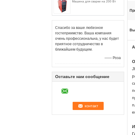
Машина для сварки на 200 Вт
Пр
Спасибо за ваше любезное
Вы
гостеприимство. Ваша компания
очень профессиональна, у нас будет
приятное сотрудничество в
А
ближайшем будущем.
—— Роза
О
J
р
Оставьте нам сообщение
с
п
п
п
е
И
Г