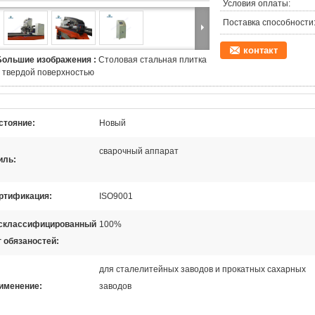
Условия оплаты:
Поставка способности
контакт
Большие изображения :
Столовая стальная плитка
с твердой поверхностью
стояние:
Новый
сварочный аппарат
иль:
ртификация:
ISO9001
склассифицированный
100%
г обязаностей:
для сталелитейных заводов и прокатных сахарных
именение:
заводов