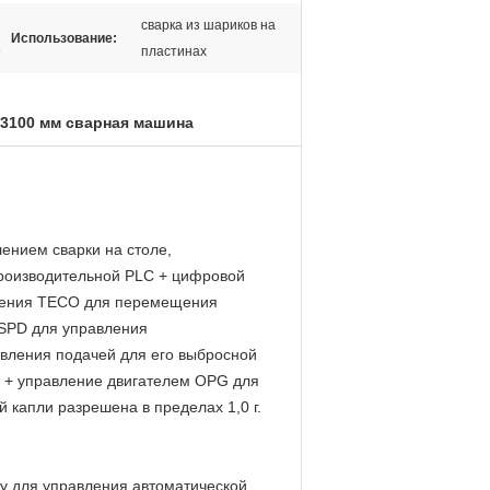
сварка из шариков на
Использование:
е
пластинах
3100 мм сварная машина
лением сварки на столе,
роизводительной PLC + цифровой
вления TECO для перемещения
SPD для управления
вления подачей для его выбросной
 + управление двигателем OPG для
й капли разрешена в пределах 1,0 г.
у для управления автоматической