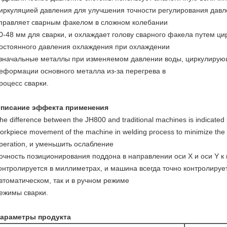
иркуляцией давления для улучшения точности регулирования давл
правляет сварным факелом в сложном колебании
0-48 мм для сварки, и охлаждает голову сварного факела путем 
остоянного давления охлаждения при охлаждении
значальные металлы при изменяемом давлении воды, циркулирующ
еформации основного металла из-за перегрева в
роцесс сварки.
писание эффекта применения
he difference between the JH800 and traditional machines is indicated 
orkpiece movement of the machine in welding process to minimize the 
peration, и уменьшить ослабление
очность позиционирования поддона в направлении оси X и оси Y к
онтролируется в миллиметрах, и машина всегда точно контролируе
втоматическом, так и в ручном режиме
ежимы сварки.
араметры продукта