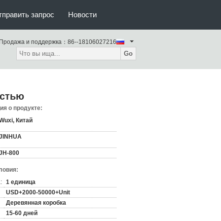
тправить запрос
Новости
Продажа и поддержка：
86--18106027216
Go
остью
я о продукте:
Wuxi, Китай
JINHUA
JH-800
ловия:
:
1 единица
USD+2000-50000+Unit
Деревянная коробка
15-60 дней