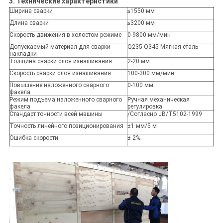
3. Технические характеристики
Ширина сварки
≤1550 мм
Длина сварки
≤3200 мм
Скорость движения в холостом режиме
0-9800 мм/мин
Допускаемый материал для сварки
Q235 Q345 Мягкая сталь
накладки
Толщина сварки слоя изнашивания
2-20 мм
Скорость сварки слоя изнашивания
100-300 мм/мин
Повышение наложенного сварного
0-100 мм
факела
Режим подъема наложенного сварного
Ручная механическая
факела
регулировка
Стандарт точности всей машины
/Согласно JB/T5102-1999
Точность линейного позиционирования
±1 мм/5 м
Ошибка скорости
± 2%