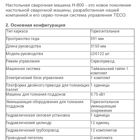
Настольная сварочная машина H-800 - это новое поколение
настольной сварочной машины, разработанная нашей
компанией.и его серво-точная система управления TECO.
2. Основная конфигурация
Тип каркаса
Горизонтальные
Пространство гида
591 мм
Длина руководства
3150 мм
Модель руководства
LDG122 шт.
Режим управления
Сервопривод
Машинная система
Тайваньский тайян 1
комплект
Электрический блок управления
1 комплект
Платформа двойного привода для толкающих
1 единицы
паллет
Машины для толкания поддонов
0.75 кВт
Уменьшающее оборудование для толкания
Горизонтальное
поддонов
уменьшающее
снаряжение
Гидравлическая силовая установка
1 единицы
Гидравлический цилиндр
12 единиц
Гидравлический трубопровод
12 комплектов
Проводный питатель
2 комплекта