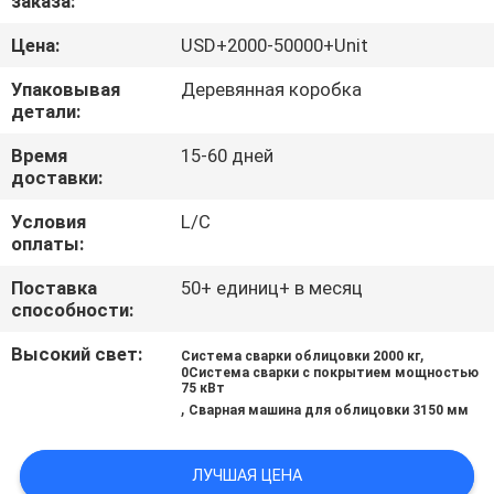
заказа:
КАЧЕСТВА
Цена:
USD+2000-50000+Unit
СВЯЖИТЕСЬ
Упаковывая
Деревянная коробка
детали:
МЫ
Время
15-60 дней
доставки:
СПРОСИТЕ
Условия
L/C
ЦИТАТУ
оплаты:
Поставка
50+ единиц+ в месяц
НОВОСТИ
способности:
Высокий свет:
,
Система сварки облицовки 2000 кг
0Система сварки с покрытием мощностью
75 кВт
,
Сварная машина для облицовки 3150 мм
ЛУЧШАЯ ЦЕНА