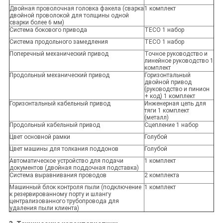
Двойная проволочная головка факела (сварка
1 комплект
двойной проволокой для толщины одной
сварки более 6 мм)
Система бокового привода
TECO 1 набор
Система продольного замедления
TECO 1 набор
Поперечный механический привод
Точное руководство и
линейное руководство 1
комплект
Продольный механический привод
Горизонтальный
двойной привод
(руководство и пинион
+ код) 1 комплект
Горизонтальный кабельный привод
Инженерная цепь для
тяги 1 комплект
(металл)
Продольный кабельный привод
Сцепление 1 набор
Цвет основной рамки
Голубой
Цвет машины для толкания поддонов
Голубой
Автоматическое устройство для подачи
1 комплект
документов (двойная поддочная подставка)
Система выравнивания проводов
2 комплекта
Машинный блок контроля пыли (подключение
1 комплект
к резервированному порту и шлангу
централизованного трубопровода для
удаления пыли клиента)