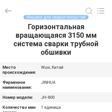
сварки
мощностью
75
kW
поставщик.
Машина для сварки покрытий
Copyright
©
2020
Горизонтальная
ДОМ
-
2025
вращающаяся 3150 мм
claddingweldingmachine.com.
All
Rights
ПРОДУКТЫ
система сварки трубной
Reserved.
Developed
by
обшивки
ECER
О
НАС
Место
Wuxi, Китай
происхождения:
ПУТЕШЕСТВИЕ
Фирменное
JINHUA
наименование:
ФАБРИКИ
Номер модели:
JH-800
ПРОВЕРКА
Количество мин
1 единица