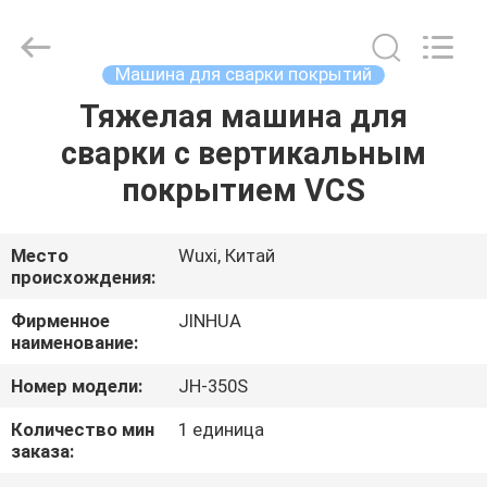
сварки
мощностью
75
kW
поставщик.
Машина для сварки покрытий
Copyright
©
2020
Тяжелая машина для
ДОМ
-
2025
сварки с вертикальным
JINHUA
(QINGDAO)
HARDFACING
ПРОДУКТЫ
покрытием VCS
TECHNOLOGY
CO.,
LTD..
All
Rights
О
Место
Wuxi, Китай
Reserved.
Developed
происхождения:
НАС
by
ECER
Фирменное
JINHUA
наименование:
ПУТЕШЕСТВИЕ
Номер модели:
JH-350S
ФАБРИКИ
Количество мин
1 единица
заказа:
ПРОВЕРКА