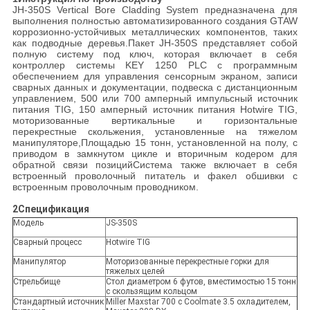
JH-350S Vertical Bore Cladding System предназначена для
выполнения полностью автоматизированного создания GTAW
коррозионно-устойчивых металлических компонентов, таких
как подводные деревья.Пакет JH-350S представляет собой
полную систему под ключ, которая включает в себя
контроллер системы KEY 1250 PLC с программным
обеспечением для управления сенсорным экраном, записи
сварных данных и документации, подвеска с дистанционным
управлением, 500 или 700 амперный импульсный источник
питания TIG, 150 амперный источник питания Hotwire TIG,
моторизованные вертикальные и горизонтальные
перекрестные скольжения, установленные на тяжелом
манипуляторе,Площадью 15 тонн, установленной на полу, с
приводом в замкнутом цикле и вторичным кодером для
обратной связи позицийСистема также включает в себя
встроенный проволочный питатель и факел обшивки с
встроенным проволочным проводником.
2Спецификация
Модель
JS-350S
Сварный процесс
Hotwire TIG
Манипулятор
Моторизованные перекрестные горки для
тяжелых целей
Стрельбище
Стол диаметром 6 футов, вместимостью 15 тонн
с скользящим кольцом
Стандартный источник
Miller Maxstar 700 с Coolmate 3.5 охладителем,