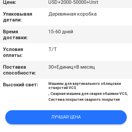
Цена:
USD+2000-50000+Unit
КАЧЕСТВА
Упаковывая
Деревянная коробка
детали:
СВЯЖИТЕСЬ
МЫ
Время
15-60 дней
доставки:
Условия
T/T
НОВОСТИ
оплаты:
Поставка
30+Единиц+В месяц
СПРОСИТЕ
способности:
ЦИТАТУ
Высокий свет:
Машины для вертикального облицовки
отверстий VCS
,
,
Сварная машина для сварки обшивки VCS
КАРТА
Система покрытия сварного покрытия
САЙТА
ЛУЧШАЯ ЦЕНА
PRIVACY