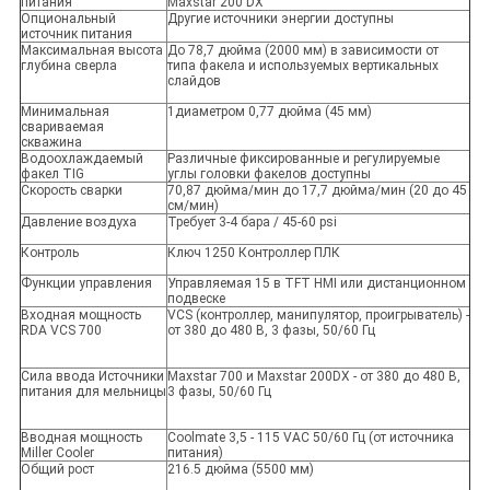
питания
Maxstar 200 DX
Опциональный
Другие источники энергии доступны
источник питания
Максимальная высота
До 78,7 дюйма (2000 мм) в зависимости от
глубина сверла
типа факела и используемых вертикальных
слайдов
Минимальная
1диаметром 0,77 дюйма (45 мм)
свариваемая
скважина
Водоохлаждаемый
Различные фиксированные и регулируемые
факел TIG
углы головки факелов доступны
Скорость сварки
70,87 дюйма/мин до 17,7 дюйма/мин (20 до 45
см/мин)
Давление воздуха
Требует 3-4 бара / 45-60 psi
Контроль
Ключ 1250 Контроллер ПЛК
Функции управления
Управляемая 15 в TFT HMI или дистанционном
подвеске
Входная мощность
VCS (контроллер, манипулятор, проигрыватель) -
RDA VCS 700
от 380 до 480 В, 3 фазы, 50/60 Гц
Сила ввода Источники
Maxstar 700 и Maxstar 200DX - от 380 до 480 В,
питания для мельницы
3 фазы, 50/60 Гц
Вводная мощность
Coolmate 3,5 - 115 VAC 50/60 Гц (от источника
Miller Cooler
питания)
Общий рост
216.5 дюйма (5500 мм)